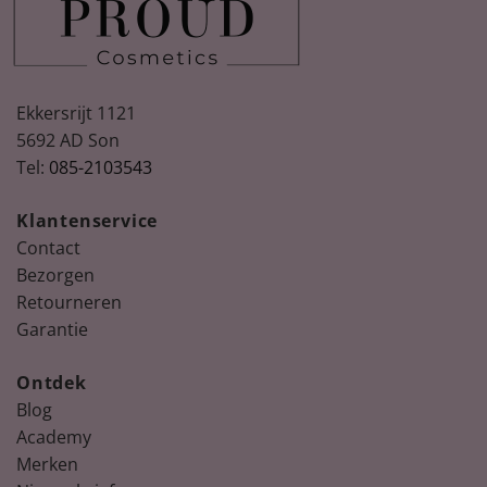
Ekkersrijt 1121
5692 AD Son
Tel:
085-2103543
Spring
Nude, peach & floral nail colours for
Summer
Klantenservice
Ontdek de nieuwste collectie La Vie en bloom!
Contact
Bezorgen
Retourneren
Garantie
Ontdek
Blog
Academy
Merken