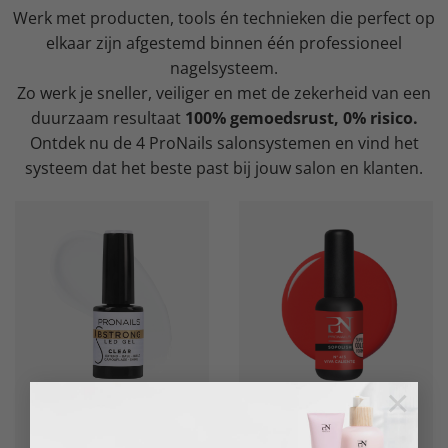
Werk met producten, tools én technieken die perfect op
elkaar zijn afgestemd binnen één professioneel
nagelsysteem.
Zo werk je sneller, veiliger en met de zekerheid van een
duurzaam resultaat
100% gemoedsrust, 0% risico.
Ontdek nu de 4 ProNails salonsystemen en vind het
systeem dat het beste past bij jouw salon en klanten.
×