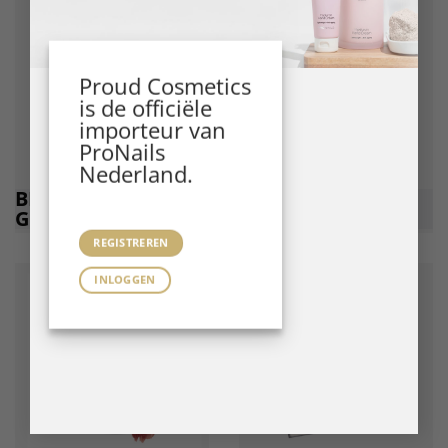
Proud Cosmetics
is de officiële
importeur van
ProNails
Nederland.
BIAB BSYSTEMS
GEL
GELS
POLISH
REGISTREREN
INLOGGEN