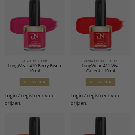
La Vie en Bloom
Longwear Nail Polish
LongWear 410 Berry Bisou
LongWear 411 Viva
10 ml
Caliente 10 ml
LEES VERDER
LEES VERDER
Login
/
registreer
voor
Login
/
registreer
voor
prijzen.
prijzen.