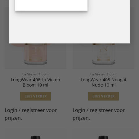
La Vie en Bloom
La Vie en Bloom
LongWear 406 La Vie en
LongWear 405 Nougat
Bloom 10 ml
Nude 10 ml
LEES VERDER
LEES VERDER
Login
/
registreer
voor
Login
/
registreer
voor
prijzen.
prijzen.