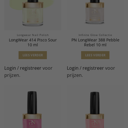
Longwear Nail Polish
Infinite Glow Collectie
LongWear 414 Pisco Sour
PN LongWear 388 Pebble
10 ml
Rebel 10 ml
LEES VERDER
LEES VERDER
Login
/
registreer
voor
Login
/
registreer
voor
prijzen.
prijzen.