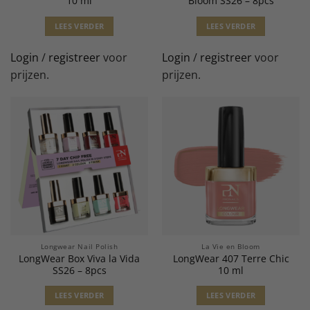
10 ml
Bloom SS26 – 8pcs
LEES VERDER
LEES VERDER
Login
/
registreer
voor
Login
/
registreer
voor
prijzen.
prijzen.
Longwear Nail Polish
La Vie en Bloom
LongWear Box Viva la Vida
LongWear 407 Terre Chic
SS26 – 8pcs
10 ml
LEES VERDER
LEES VERDER