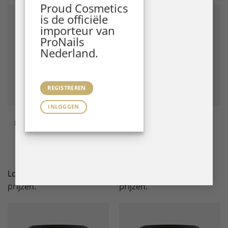
Proud Cosmetics
is de officiële
importeur van
ProNails
Nederland.
REGISTREREN
INLOGGEN
Builder Gels
Builder Gels
Repair Fiber Force LED/UV
Refill Hard Builder Milky
Gel 15 ml
Pink LED/UV Gel 120 g
LEES VERDER
LEES VERDER
Login
/
registreer
voor
Login
/
registreer
voor
prijzen.
prijzen.