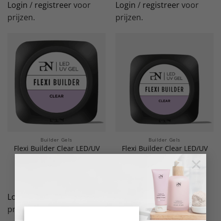
Login
/
registreer
voor
Login
/
registreer
voor
prijzen.
prijzen.
Builder Gels
Builder Gels
Flexi Builder Clear LED/UV
Flexi Builder Clear LED/UV
Gel 50 ml
Gel 15 ml
×
LEES VERDER
LEES VERDER
Login
/
registreer
voor
Login
/
registreer
voor
prijzen.
prijzen.