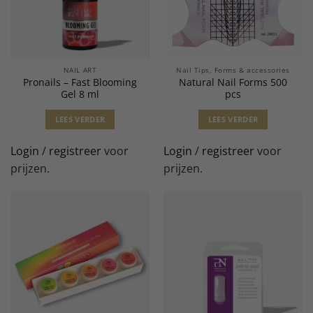
NAIL ART
Nail Tips, Forms & accessories
Pronails – Fast Blooming
Natural Nail Forms 500
Gel 8 ml
pcs
LEES VERDER
LEES VERDER
Login
/
registreer
voor
Login
/
registreer
voor
prijzen.
prijzen.