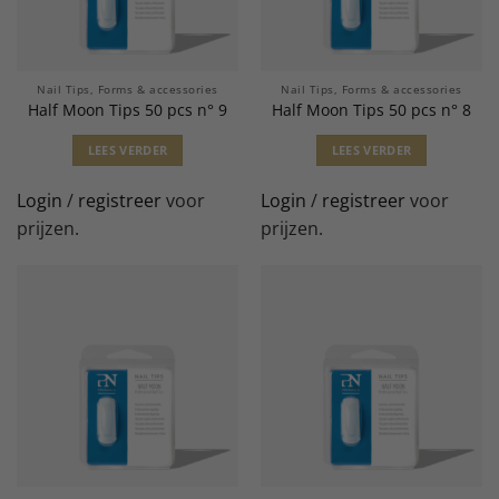
Nail Tips, Forms & accessories
Nail Tips, Forms & accessories
Half Moon Tips 50 pcs n° 9
Half Moon Tips 50 pcs n° 8
LEES VERDER
LEES VERDER
Login
/
registreer
voor
Login
/
registreer
voor
prijzen.
prijzen.