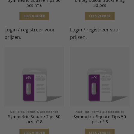
Symmetric Square Tips 50
Empty Colour Sticks Ring
pcs n° 6
30 pcs
LEES VERDER
LEES VERDER
Login
/
registreer
voor
Login
/
registreer
voor
prijzen.
prijzen.
Nail Tips, Forms & accessories
Nail Tips, Forms & accessories
Symmetric Square Tips 50
Symmetric Square Tips 50
pcs n° 8
pcs n° 5
LEES VERDER
LEES VERDER