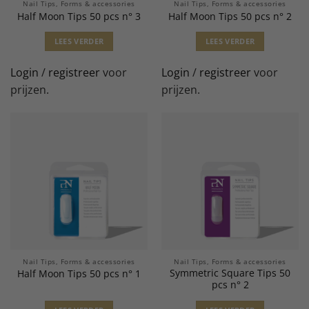
Nail Tips, Forms & accessories
Nail Tips, Forms & accessories
Half Moon Tips 50 pcs n° 3
Half Moon Tips 50 pcs n° 2
LEES VERDER
LEES VERDER
Login
/
registreer
voor
Login
/
registreer
voor
prijzen.
prijzen.
Nail Tips, Forms & accessories
Nail Tips, Forms & accessories
Symmetric Square Tips 50
Half Moon Tips 50 pcs n° 1
pcs n° 2