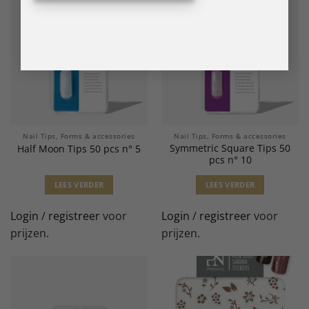
Nail Tips, Forms & accessories
Nail Tips, Forms & accessories
Symmetric Square Tips 50
Half Moon Tips 50 pcs n° 5
pcs n° 10
LEES VERDER
LEES VERDER
Login
/
registreer
voor
Login
/
registreer
voor
prijzen.
prijzen.