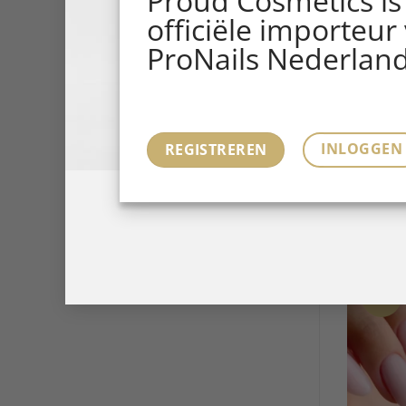
Proud Cosmetics is
officiële importeur
ProNails Nederland
10
INLOGGEN
REGISTREREN
17