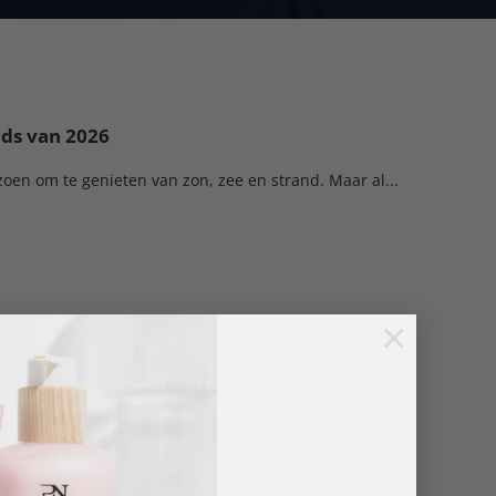
nds van 2026
zoen om te genieten van zon, zee en strand. Maar al...
×
s 2026: Nail art looks waar klanten voor
zoen om te genieten van zon, zee en strand. Maar al...