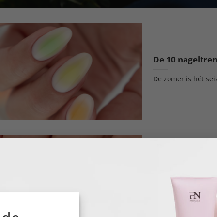
De 10 nageltre
De zomer is hét sei
Valentijnsnagel
vallen!
De zomer is hét sei