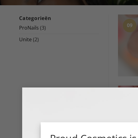
Categorieën
09
ProNails
(3)
Unite
(2)
02