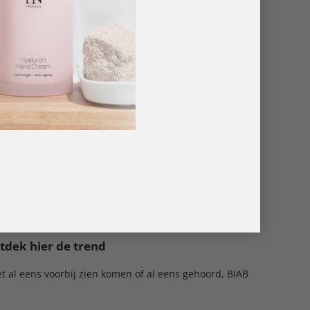
zoen om te genieten van zon, zee en strand. Maar al...
tdek hier de trend
t al eens voorbij zien komen of al eens gehoord, BIAB