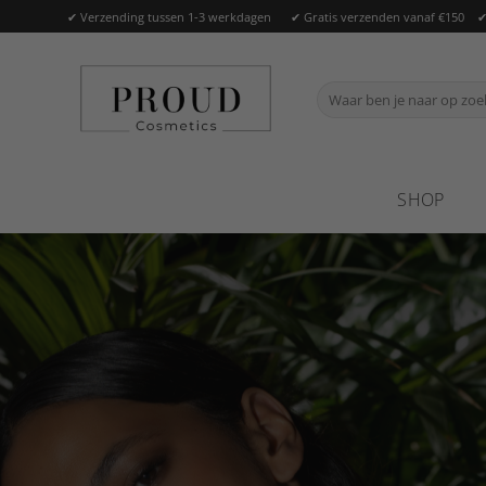
Ga
✔ Verzending tussen 1-3 werkdagen ✔ Gratis verzenden vanaf €150 ✔ Of
naar
inhoud
Zoeken
naar:
SHOP