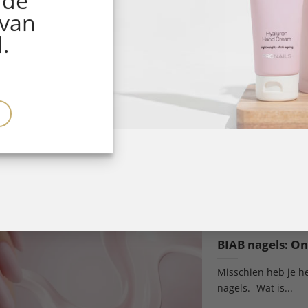
 de
 van
.
Kerstnagels
De zomer is hét sei
BIAB nagels: On
Misschien heb je he
nagels. Wat is...