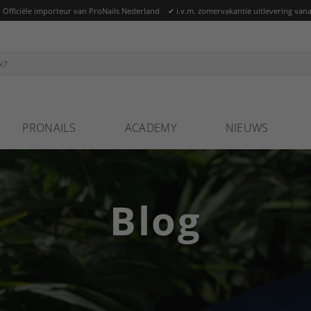
ficiële importeur van ProNails Nederland ✔ i.v.m. zomervakantie uitlevering vana
PRONAILS
ACADEMY
NIEUWS
Blog