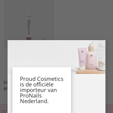
×
LongWear Removals
Polish Corrector Pen 4.5
ml
LEES VERDER
Proud Cosmetics
Login
/
registreer
voor
is de officiële
prijzen.
importeur van
ProNails
Nederland.