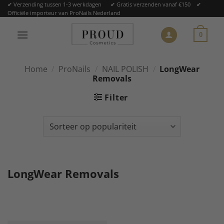
Ga
✔ Verzending tussen 1-3 werkdagen ✔ Gratis verzenden vanaf €150 ✔
Officiële importeur van ProNails Nederland
naar
inhoud
0
Home
/
ProNails
/
NAIL POLISH
/
LongWear
Removals
Filter
LongWear Removals