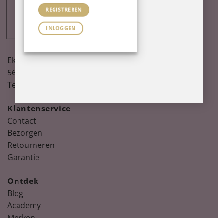
REGISTREREN
INLOGGEN
Ekkersrijt 1121
5692 AD Son
Tel:
085-2103543
Klantenservice
Contact
Bezorgen
Retourneren
Garantie
Ontdek
Blog
Academy
Merken