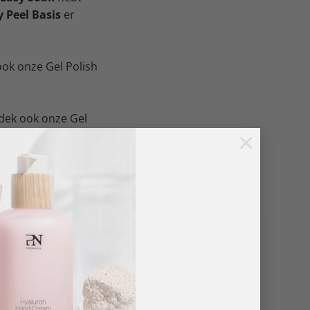
 Peel Basis
er
ook onze Gel Polish
tdek ook onze Gel
×