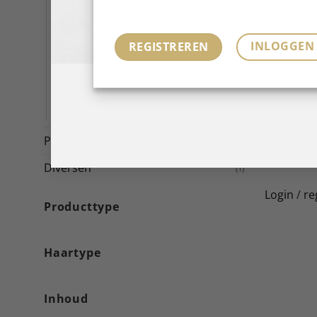
NAIL MACHINES
LAMPS
INLOGGEN
REGISTREREN
TOOLS
SALON
E-LEARNINGS
S
Promotions
(4)
Diversen
(1)
Login
/
re
Producttype
Haartype
Inhoud