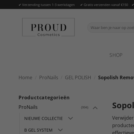
Ga
✔ Verzending tussen 1-3 werkdagen ✔ Gratis verzenden vanaf €150 ✔ O
naar
inhoud
Zoeken
naar:
SHOP
Home
/
ProNails
/
GEL POLISH
/
Sopolish Remo
Productcategorieën
Sopo
ProNails
(994)
Verwijder
NIEUWE COLLECTIE
producten
B GEL SYSTEM
effectiev