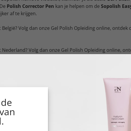
 De
Polish Corrector Pen
kan je helpen om de
Sopolish Easy
ker af te krijgen.
t België? Volg dan onze Gel Polish Opleiding online, ontdek 
t Nederland? Volg dan onze Gel Polish Opleiding online, on
ends.
 de
 van
.