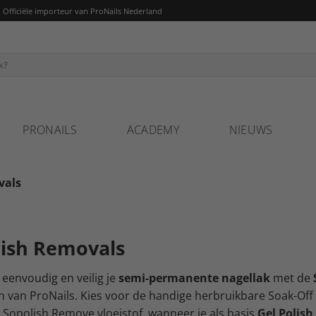
fficiële importeur van ProNails Nederland
PRONAILS
ACADEMY
NIEUWS
vals
lish Removals
 eenvoudig en veilig je
semi-permanente nagellak
met de
 van ProNails. Kies voor de handige herbruikbare Soak-Off 
e Sopolish Remove vloeistof, wanneer je als basis
Gel Polish