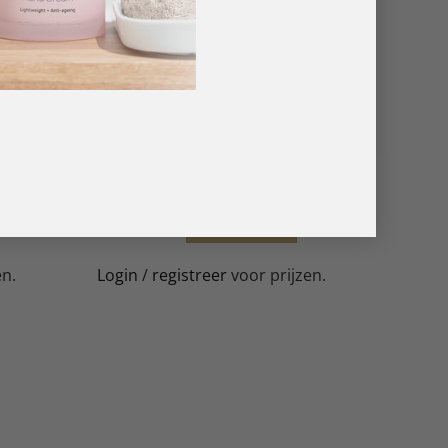
GEL POLISH
ml
Reusable Soak-Off Clips 10 pcs
LEES VERDER
en.
Login
/
registreer
voor prijzen.