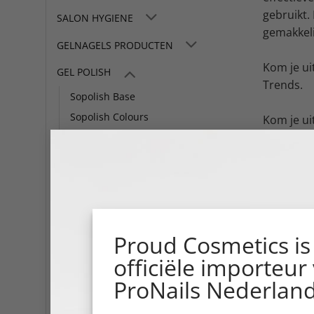
gebruikt.
SALON HYGIENE
gemakkelij
GELNAGELS PRODUCTEN
Kom je ui
GEL POLISH
Trends.
Sopolish Base
Sopolish Colours
Kom je ui
Polish Tr
Sopolish Gloss
Sopolish Removals
NAIL POLISH
NAIL CARE
Proud Cosmetics is
HAND CARE
officiële importeur
FOOT CARE
ProNails Nederland
NAIL ART