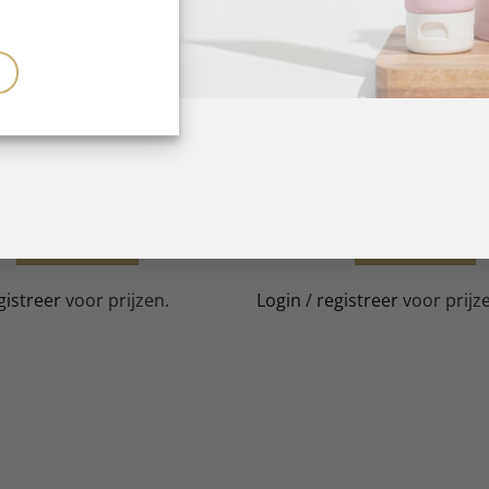
GEL POLISH
GEL POLISH
opolish Remove 500 ml
Sopolish Remove 100 
LEES VERDER
LEES VERDER
gistreer
voor prijzen.
Login
/
registreer
voor prijz