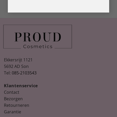
Ekkersrijt 1121
5692 AD Son
Tel:
085-2103543
Klantenservice
Contact
Bezorgen
Retourneren
Garantie