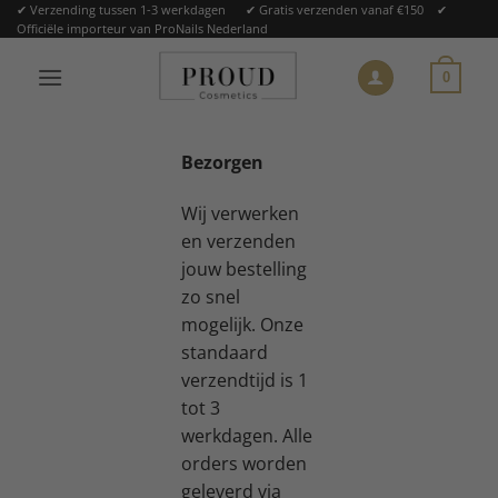
Ga
✔ Verzending tussen 1-3 werkdagen ✔ Gratis verzenden vanaf €150 ✔
Officiële importeur van ProNails Nederland
naar
inhoud
0
Bezorgen
Wij verwerken
en verzenden
jouw bestelling
zo snel
mogelijk. Onze
standaard
verzendtijd is 1
tot 3
werkdagen. Alle
orders worden
geleverd via