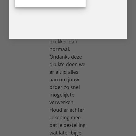
feestdagen
Tijdens
feestdagen en
acties is het bij
PostNL vaak
drukker dan
normaal.
Ondanks deze
drukte doen we
er altijd alles
aan om jouw
order zo snel
mogelijk te
verwerken.
Houd er echter
rekening mee
dat je bestelling
wat later bij je