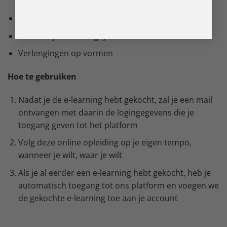
zuurvrij
B-gel systeem in een flesje
Halveert je aanbrengtijd
Verlengingen op vormen
Hoe te gebruiken
Nadat je de e-learning hebt gekocht, zal je een mail
ontvangen met daarin de logingegevens die je
toegang geven tot het platform
Volg deze online opleiding op je eigen tempo,
wanneer je wilt, waar je wilt
Als je al eerder een e-learning hebt gekocht, heb je
automatisch toegang tot ons platform en voegen we
de gekochte e-learning toe aan je account