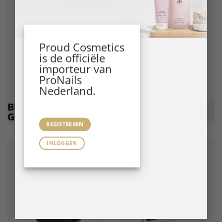
Proud Cosmetics
is de officiële
importeur van
ProNails
Nederland.
BIAB BSYSTEMS
GEL
GELS
POLISH
REGISTREREN
INLOGGEN