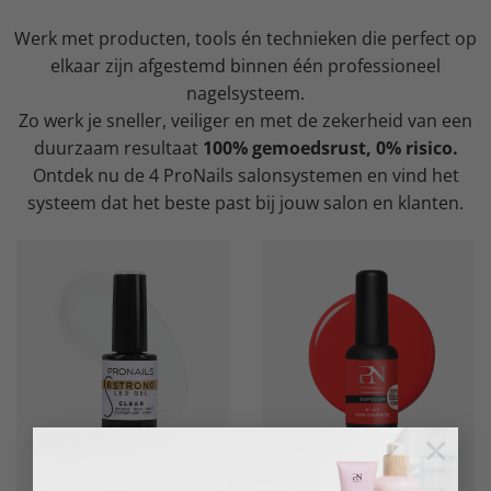
Werk met producten, tools én technieken die perfect op
elkaar zijn afgestemd binnen één professioneel
nagelsysteem.
Zo werk je sneller, veiliger en met de zekerheid van een
duurzaam resultaat
100% gemoedsrust, 0% risico.
Ontdek nu de 4 ProNails salonsystemen en vind het
systeem dat het beste past bij jouw salon en klanten.
×