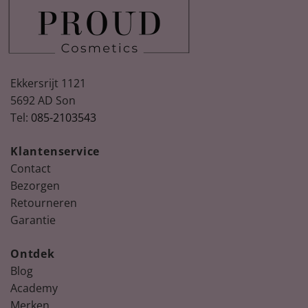
Ekkersrijt 1121
5692 AD Son
Tel:
085-2103543
Spring
Nude, peach & floral nail colours for
Summer
Klantenservice
Ontdek de nieuwste collectie La Vie en bloom!
Contact
Bezorgen
Retourneren
Garantie
Ontdek
Blog
Academy
Merken