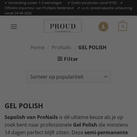
Ga
✔ Verzending tussen 1-3 werkdagen ✔ Gratis verzenden vanaf €150 ✔
Officiële importeur van ProNails Nederland ✔ i.v.m. zomervakantie uitlevering
naar
vanaf 24-08-2026
inhoud
0
Home
/
ProNails
/
GEL POLISH
Filter
GEL POLISH
Sopolish van ProNails
is dé ultieme keuze als je op
zoek bent naar professionele
Gel
Polish
die minstens
14 dagen perfect blijft zitten. Deze
semi-permanente