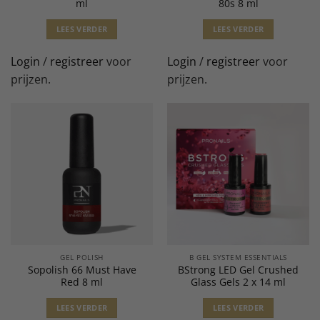
ml
80s 8 ml
LEES VERDER
LEES VERDER
Login
/
registreer
voor
Login
/
registreer
voor
prijzen.
prijzen.
GEL POLISH
B GEL SYSTEM ESSENTIALS
Sopolish 66 Must Have
BStrong LED Gel Crushed
Red 8 ml
Glass Gels 2 x 14 ml
LEES VERDER
LEES VERDER