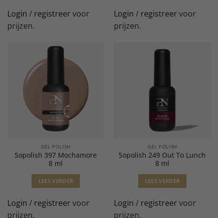
Login
/
registreer
voor
Login
/
registreer
voor
prijzen.
prijzen.
GEL POLISH
GEL POLISH
Sopolish 397 Mochamore
Sopolish 249 Out To Lunch
8 ml
8 ml
LEES VERDER
LEES VERDER
Login
/
registreer
voor
Login
/
registreer
voor
prijzen.
prijzen.