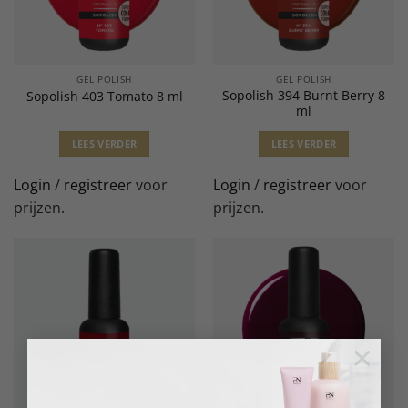
GEL POLISH
GEL POLISH
Sopolish 394 Burnt Berry 8
Sopolish 403 Tomato 8 ml
ml
LEES VERDER
LEES VERDER
Login
/
registreer
voor
Login
/
registreer
voor
prijzen.
prijzen.
×