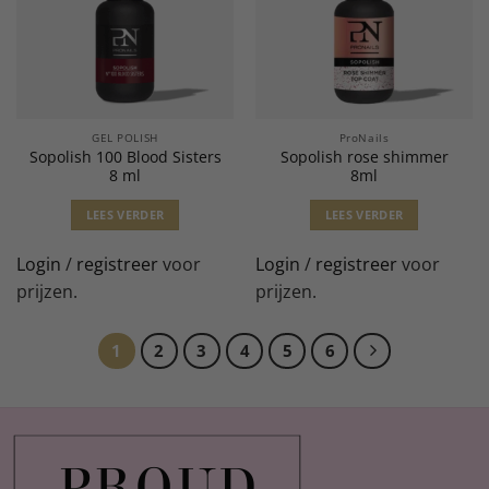
GEL POLISH
ProNails
Sopolish 100 Blood Sisters
Sopolish rose shimmer
8 ml
8ml
LEES VERDER
LEES VERDER
Login
/
registreer
voor
Login
/
registreer
voor
prijzen.
prijzen.
1
2
3
4
5
6