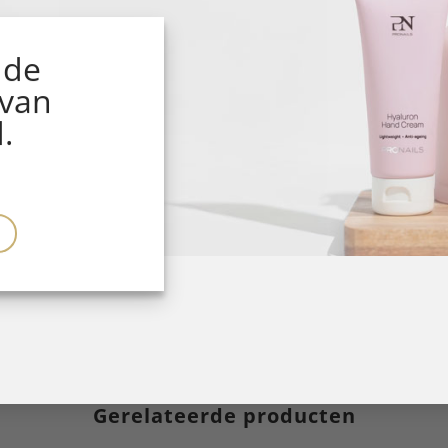
 de
 van
.
Gerelateerde producten