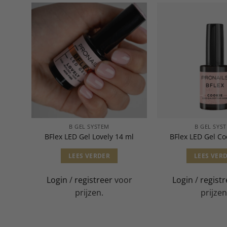
B GEL SYSTEM
B GEL SYS
ml
BFlex LED Gel Lovely 14 ml
BFlex LED Gel Co
LEES VERDER
LEES VER
or
Login
/
registreer
voor
Login
/
registr
prijzen.
prijzen