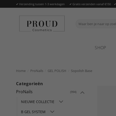
Ga
✔ Verzending tussen 1-3 werkdagen ✔ Gratis verzenden vanaf €150 ✔ Of
naar
inhoud
Zoeken
naar:
SHOP
Home
/
ProNails
/
GEL POLISH
/
Sopolish Base
Categorieën
ProNails
(994)
NIEUWE COLLECTIE
B GEL SYSTEM