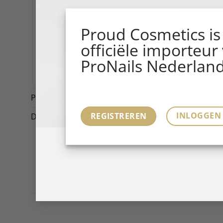
NAIL MACHINES
LAMPS
Proud Cosmetics is
TOOLS
officiële importeur
SALON
ProNails Nederland
E-LEARNINGS
Promotions
(4)
INLOGGEN
REGISTREREN
Diversen
(1)