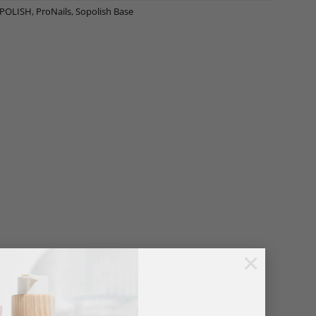
 POLISH
,
ProNails
,
Sopolish Base
×