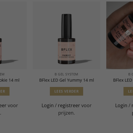
TEM
B GEL SYSTEM
B 
okie 14 ml
BFlex LED Gel Yummy 14 ml
BFlex LED
DER
LEES VERDER
LE
eer
voor
Login
/
registreer
voor
Login
/
.
prijzen.