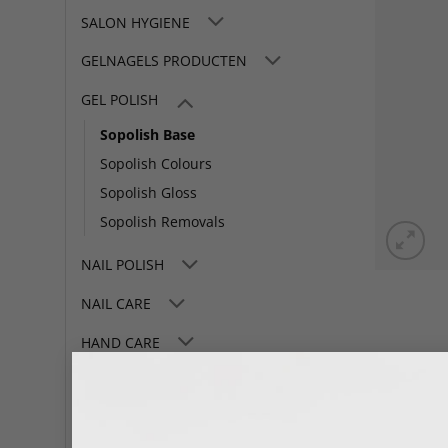
SALON HYGIENE
GELNAGELS PRODUCTEN
GEL POLISH
Sopolish Base
Sopolish Colours
Sopolish Gloss
Sopolish Removals
NAIL POLISH
NAIL CARE
HAND CARE
FOOT CARE
NAIL ART