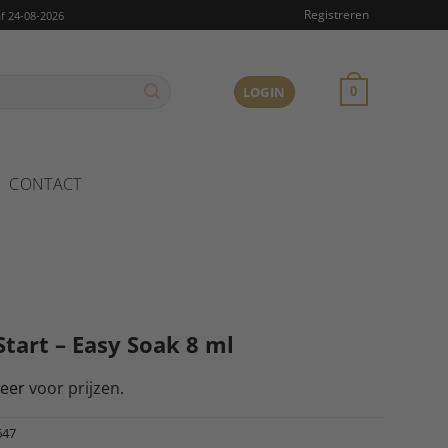
Registreren
f 24-08-2026
LOGIN
0
CONTACT
Start – Easy Soak 8 ml
reer
voor prijzen.
647