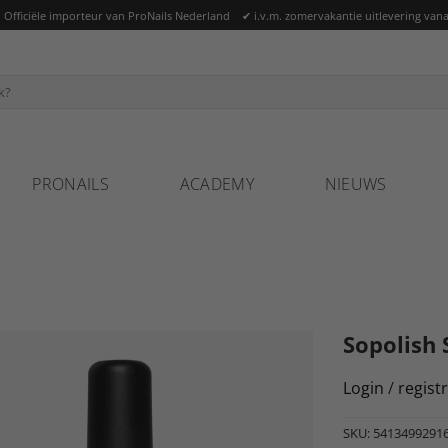
ficiële importeur van ProNails Nederland ✔ i.v.m. zomervakantie uitlevering vana
PRONAILS
ACADEMY
NIEUWS
Sopolish 
Login
/
regist
SKU:
5413499291