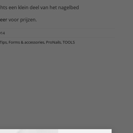
hts een klein deel van het nagelbed
reer
voor prijzen.
914
 Tips, Forms & accessories
,
ProNails
,
TOOLS