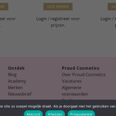
DER
LEES VERDER
LE
eer
voor
Login
/
registreer
voor
Login
/
.
prijzen.
Ontdek
Proud Cosmetics
Blog
Over Proud Cosmetics
Academy
Vacatures
Merken
Algemene
Nieuwsbrief
voorwaarden
Cookies
 site zo soepel mogelijk draait. Als je doorgaat met het gebruiken van 
Akkoord
Afwijzen
Privacybeleid
Copyright 2026 ©
Proud Cosmetics