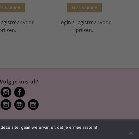
ES VERDER
LEES VERDER
registreer
voor
Login
/
registreer
voor
prijzen.
prijzen.
Volg je ons al?
deze site, gaan we ervan uit dat je ermee instemt.