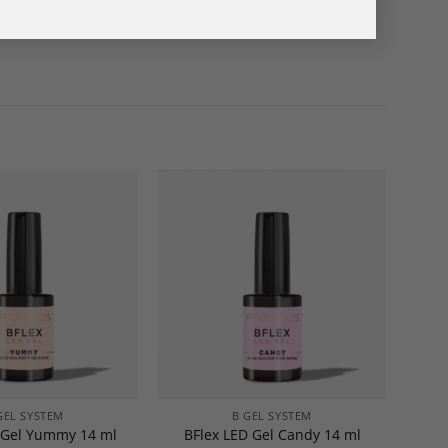
GEL SYSTEM
B GEL SYSTEM
 Gel Yummy 14 ml
BFlex LED Gel Candy 14 ml