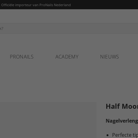
fficiële importeur van ProNails Nederland
PRONAILS
ACADEMY
NIEUWS
Half Moon
Nagelverleng
Perfecte ti