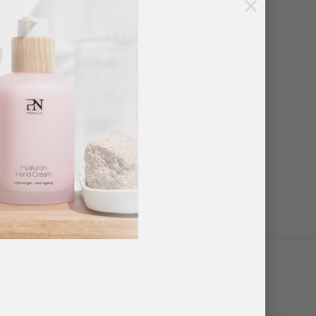
×
gelbed.