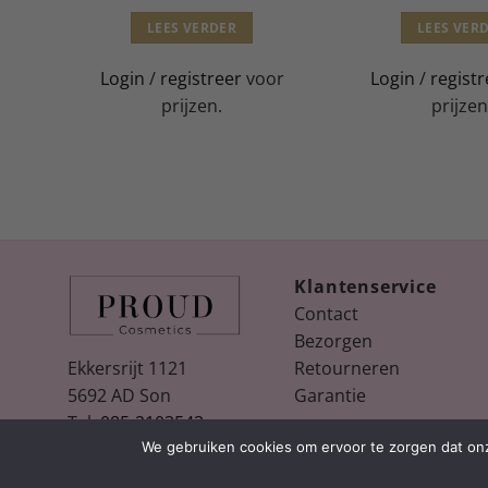
LEES VERDER
LEES VER
or
Login
/
registreer
voor
Login
/
registr
prijzen.
prijzen
Klantenservice
Contact
Bezorgen
Ekkersrijt 1121
Retourneren
5692 AD Son
Garantie
Tel:
085-2103543
We gebruiken cookies om ervoor te zorgen dat onze