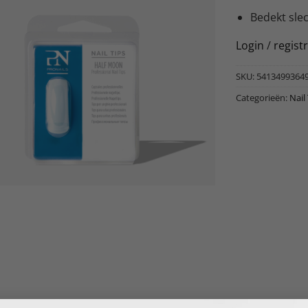
Bedekt slec
Login
/
regist
SKU:
5413499364
Categorieën:
Nail