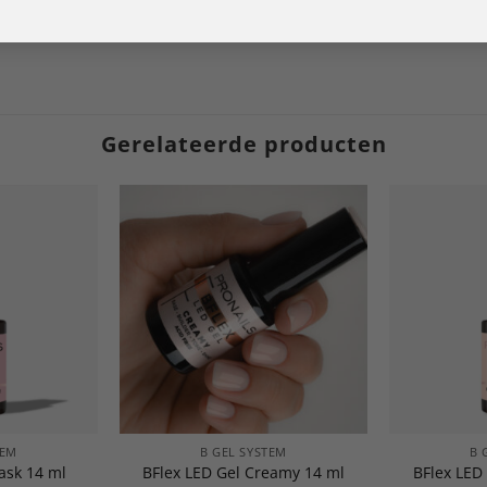
Gerelateerde producten
TEM
B GEL SYSTEM
B 
ask 14 ml
BFlex LED Gel Creamy 14 ml
BFlex LED