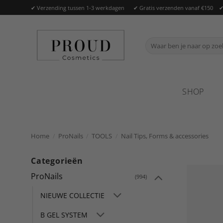
Ga
✔ Verzending tussen 1-3 werkdagen ✔ Gratis verzenden vanaf €150 ✔ O
naar
inhoud
Zoeken
naar:
SHOP
Home
/
ProNails
/
TOOLS
/
Nail Tips, Forms & accessories
Categorieën
ProNails
(994)
NIEUWE COLLECTIE
B GEL SYSTEM