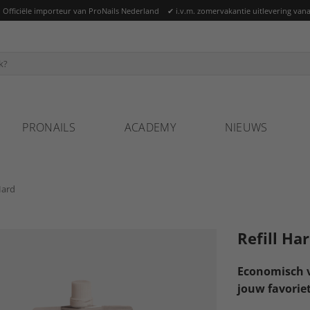
ficiële importeur van ProNails Nederland ✔ i.v.m. zomervakantie uitlevering vana
PRONAILS
ACADEMY
NIEUWS
ard
Refill Ha
Economisch v
jouw favorie