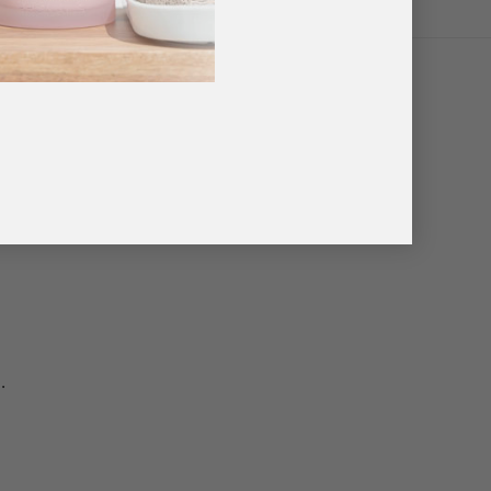
ls bouwgels.
.