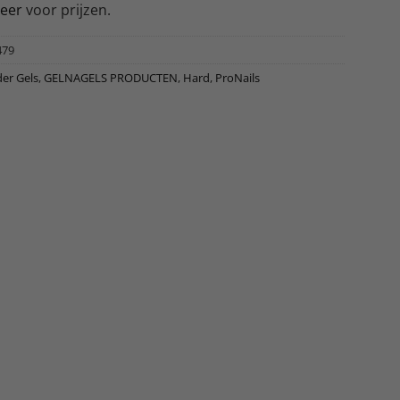
reer
voor prijzen.
479
der Gels
,
GELNAGELS PRODUCTEN
,
Hard
,
ProNails