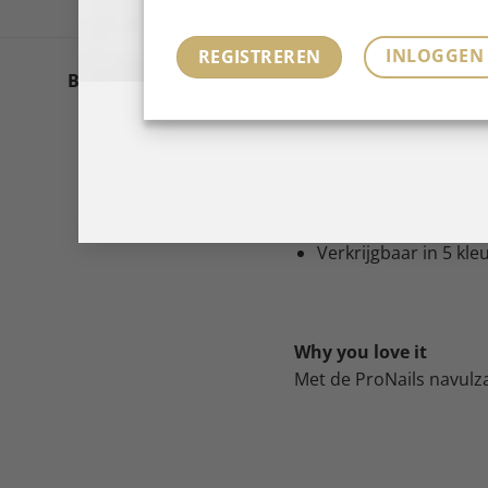
INLOGGEN
REGISTREREN
Economisch voordelige 
Beschrijving
Wat is het?
Navulzak voor harde 
120 gr gel
Verkrijgbaar in 5 kle
Why you love it
Met de ProNails navulza