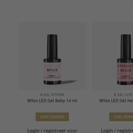
B GEL SYSTEM
B GEL SYS
 ml
BFlex LED Gel Baby 14 ml
BFlex LED Gel H
LEES VERDER
LEES VER
or
Login
/
registreer
voor
Login
/
registr