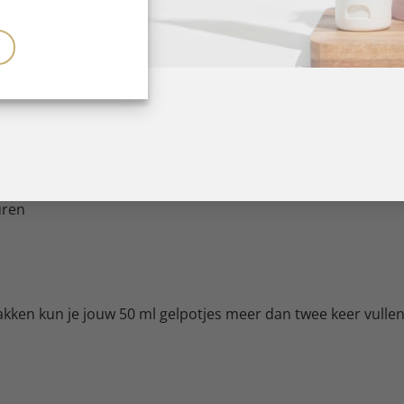
en ecologische navulzakken voor harde en flexibele ProNai
of flexibele bouwgels
uren
kken kun je jouw 50 ml gelpotjes meer dan twee keer vullen