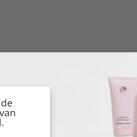
 de
 van
.