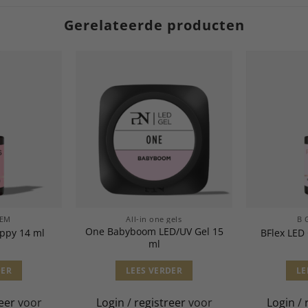
Gerelateerde producten
TEM
All-in one gels
B 
One Babyboom LED/UV Gel 15
appy 14 ml
BFlex LED
ml
DER
LEES VERDER
LE
eer
voor
Login
/
registreer
voor
Login
/