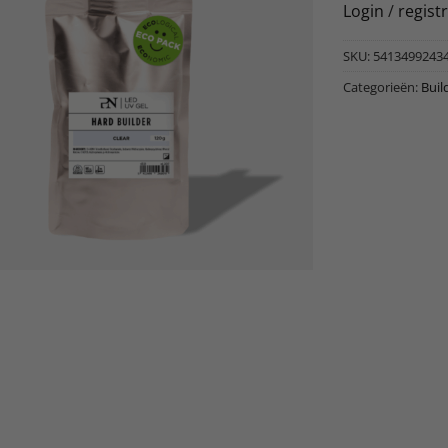
Login
/
regist
SKU:
5413499243
Categorieën:
Buil