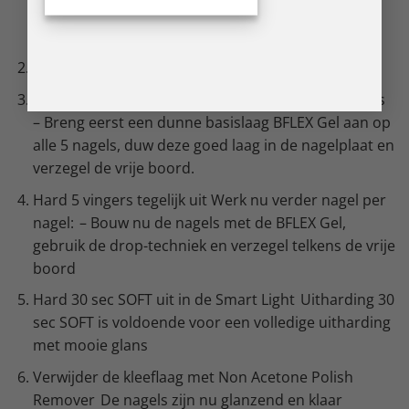
gelnagels normaal doet Freestoestel: gebruik met
Sander Fine 6000RPM
Breng Acid Free Primer aan
Gebruik BFLEX Natural Gels als Base, Build en Gloss
– Breng eerst een dunne basislaag BFLEX Gel aan op
alle 5 nagels, duw deze goed laag in de nagelplaat en
verzegel de vrije boord.
Hard 5 vingers tegelijk uit Werk nu verder nagel per
nagel: – Bouw nu de nagels met de BFLEX Gel,
gebruik de drop-techniek en verzegel telkens de vrije
boord
Hard 30 sec SOFT uit in de Smart Light Uitharding 30
sec SOFT is voldoende voor een volledige uitharding
met mooie glans
Verwijder de kleeflaag met Non Acetone Polish
Remover De nagels zijn nu glanzend en klaar