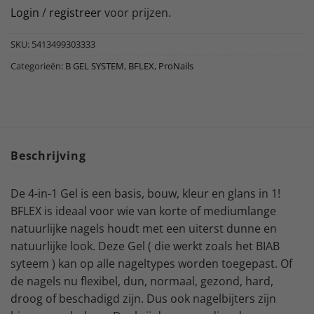
Login
/
registreer
voor prijzen.
SKU:
5413499303333
Categorieën:
B GEL SYSTEM
,
BFLEX
,
ProNails
Beschrijving
De 4-in-1 Gel is een basis, bouw, kleur en glans in 1!
BFLEX is ideaal voor wie van korte of mediumlange
natuurlijke nagels houdt met een uiterst dunne en
natuurlijke look. Deze Gel ( die werkt zoals het BIAB
syteem ) kan op alle nageltypes worden toegepast. Of
de nagels nu flexibel, dun, normaal, gezond, hard,
droog of beschadigd zijn. Dus ook nagelbijters zijn