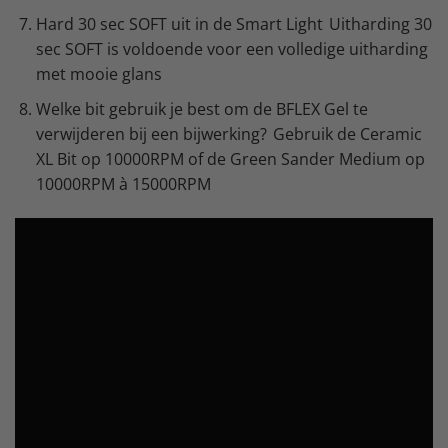
Hard 30 sec SOFT uit in de Smart Light Uitharding 30
sec SOFT is voldoende voor een volledige uitharding
met mooie glans
Welke bit gebruik je best om de BFLEX Gel te
verwijderen bij een bijwerking? Gebruik de Ceramic
XL Bit op 10000RPM of de Green Sander Medium op
10000RPM à 15000RPM