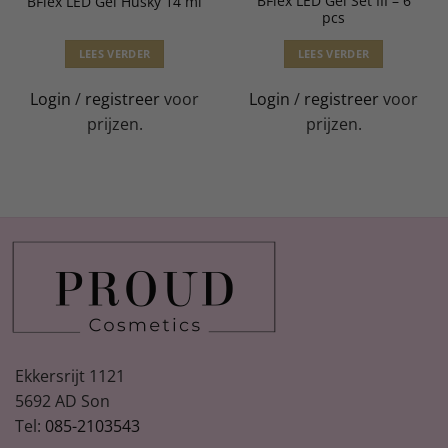
BFlex LED Gel Set III – 6
BFlex LED Gel Husky 14 ml
pcs
LEES VERDER
LEES VERDER
Login
/
registreer
voor
Login
/
registreer
voor
prijzen.
prijzen.
Ekkersrijt 1121
5692 AD Son
Tel:
085-2103543