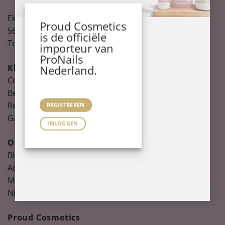
Ekkersrijt 1121
Proud Cosmetics
5692 AD Son
is de officiële
Tel:
085-2103543
importeur van
ProNails
Klantenservice
Nederland.
Contact
Bezorgen
Retourneren
REGISTREREN
Garantie
INLOGGEN
Ontdek
Blog
Academy
Merken
Nieuwsbrief
Proud Cosmetics