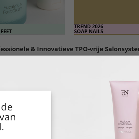
TREND 2026
FEET
SOAP NAILS
fessionele & Innovatieve TPO-vrije Salonsyst
 technieken die perfect op elkaar zijn afgestemd binnen éé
liger en met de zekerheid van een duurzaam resultaat
100% g
s salonsystemen en vind het systeem dat het beste past bij
 de
 van
.