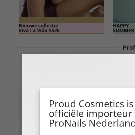
Nieuwe collectie
HAPPY
Viva La Vida SS26
SUMMER 
Pro
Werk met producten, tools én
Zo werk je sneller, vei
Ontdek nu de 4 ProNail
Proud Cosmetics is
officiële importeur
ProNails Nederland