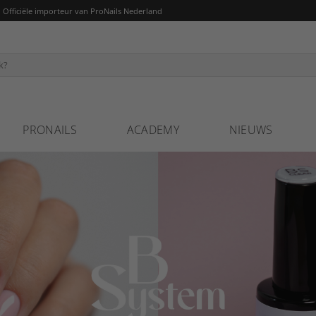
fficiële importeur van ProNails Nederland
PRONAILS
ACADEMY
NIEUWS