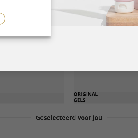
ORIGINAL
GELS
Geselecteerd voor jou