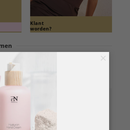
Klant
worden?
emen
×
n professioneel nagelsysteem.
emoedsrust, 0% risico.
 jouw salon en klanten.