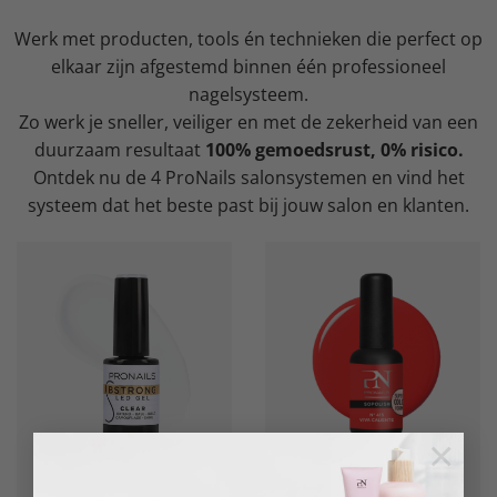
Werk met producten, tools én technieken die perfect op
elkaar zijn afgestemd binnen één professioneel
nagelsysteem.
Zo werk je sneller, veiliger en met de zekerheid van een
duurzaam resultaat
100% gemoedsrust, 0% risico.
Ontdek nu de 4 ProNails salonsystemen en vind het
systeem dat het beste past bij jouw salon en klanten.
×