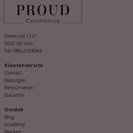
Ekkersrijt 1121
5692 AD Son
Tel:
085-2103543
Spring
Nude, peach & floral nail colours for
Summer
Klantenservice
Ontdek de nieuwste collectie La Vie en bloom!
Contact
Bezorgen
Retourneren
Garantie
Ontdek
Blog
Academy
Merken