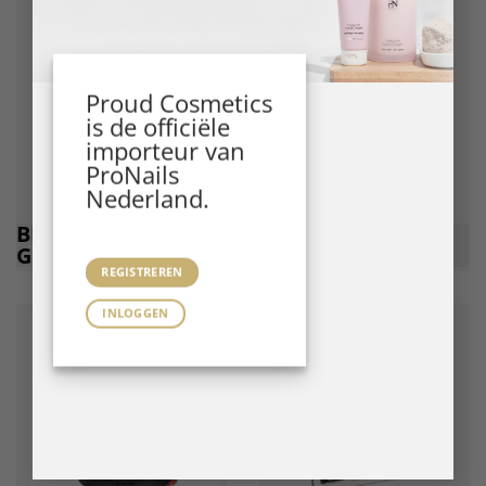
Proud Cosmetics
is de officiële
importeur van
ProNails
Nederland.
BIAB BSYSTEMS
GEL
GELS
POLISH
REGISTREREN
INLOGGEN