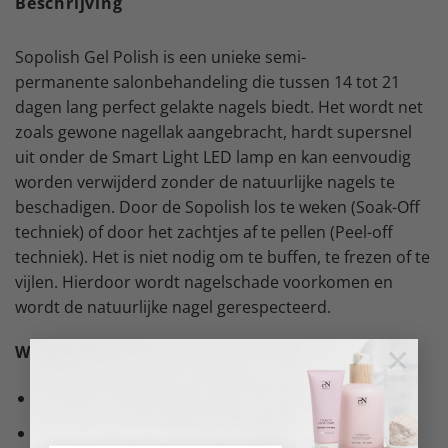
Beschrijving
Sopolish Gel Polish is een unieke semi-
permanente salonbehandeling die tussen 14 tot 21
dagen lang perfect gelakte nagels biedt. Het wordt net
zoals gewone nagellak aangebracht, hardt supersnel
uit onder de Smart Light LED lamp en kan eenvoudig
worden verwijderd zonder de natuurlijke nagels te
beschadigen. Door de Sopolish los te weken (Soak-Off
techniek) of door het zachtjes af te pellen (Peel-off
techniek). Het is niet nodig om te buffen, te frezen of te
vijlen. Hierdoor wordt nagelschade voorkomen en
wordt de natuurlijke nagel gerespecteerd.
×
Wat is het?
Semi-permanente gel polish
Uiterst eenvoudig aan te brengen