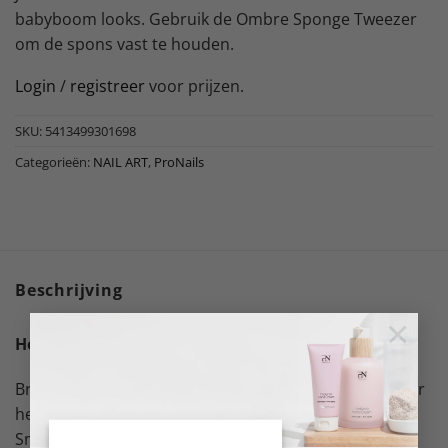
babyboom looks. Gebruik de Ombre Sponge Tweezer
om de spons vast te houden.
Login
/
registreer
voor prijzen.
SKU:
5413499301698
Categorieën:
NAIL ART
,
ProNails
Beschrijving
×
Hoe te gebruiken
Breng de lichtste kleuren gel van jouw ombré aan over
het gehele nageloppervlak en hard 30FULL uit in de
Smart Light. Breng twee of drie kleuren gel aan op de