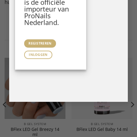
is de officiële
huidtypes.
importeur van
ProNails
Nederland.
REGISTREREN
Gerelateerde producten
INLOGGEN
B GEL SYSTEM
B GEL SYSTEM
BFlex LED Gel Breezy 14
BFlex LED Gel Baby 14 ml
ml