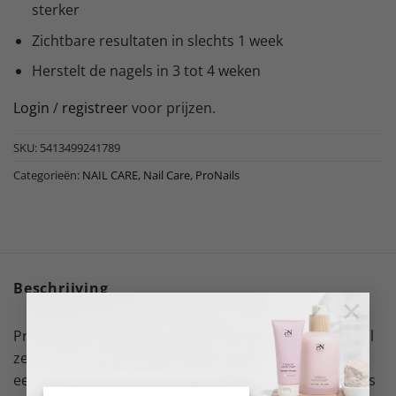
sterker
Zichtbare resultaten in slechts 1 week
Herstelt de nagels in 3 tot 4 weken
Login
/
registreer
voor prijzen.
SKU:
5413499241789
Categorieën:
NAIL CARE
,
Nail Care
,
ProNails
Beschrijving
×
ProNails nagelserum voedt de natuurlijke nagel terwijl
ze genezen en voorkomt dat de nagels breken. Het is
een complete voedende behandeling en kan de nagels