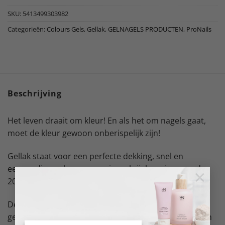
SKU:
5413499303982
Categorieën:
Colours Gels
,
Gellak
,
GELNAGELS PRODUCTEN
,
ProNails
Beschrijving
Het leven draait om kleur! En als het om nagels gaat,
moet de kleur gewoon onberispelijk zijn!
Gellak staat voor een perfecte dekking, snel en
eenvoudig aanbrengen en is verkrijgbaar in meer dan
×
200 trendy kleuren die je gewoon moet hebben.
De ProNails Gellak kleuren kunnen gemakkelijk en
gelijkmatig op de nagel aangebracht worden, ze lopen