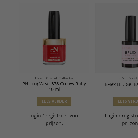
Heart & Soul Collectie
B GEL SYS
PN LongWear 378 Groovy Ruby
 ml
BFlex LED Gel B
10 ml
LEES VERDER
LEES VER
or
Login
/
registreer
voor
Login
/
registr
prijzen.
prijzen