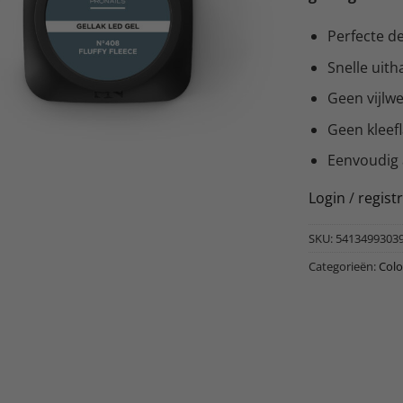
Perfecte de
Snelle uith
Geen vijlw
Geen kleef
Eenvoudig
Login
/
regist
SKU:
5413499303
Categorieën:
Colo