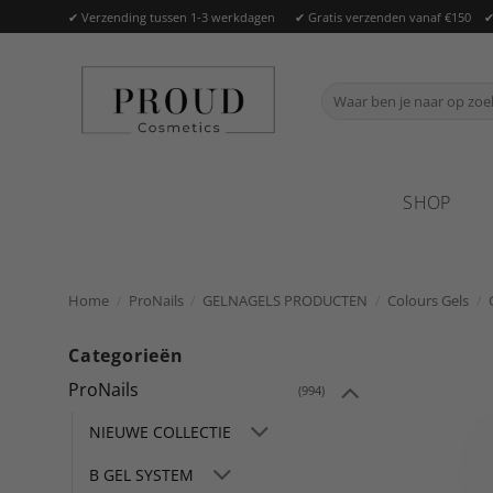
Ga
✔ Verzending tussen 1-3 werkdagen ✔ Gratis verzenden vanaf €150 ✔ Of
naar
inhoud
Zoeken
naar:
SHOP
Home
/
ProNails
/
GELNAGELS PRODUCTEN
/
Colours Gels
/
Categorieën
ProNails
(994)
NIEUWE COLLECTIE
B GEL SYSTEM