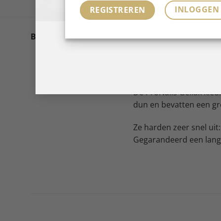
INLOGGEN
REGISTREREN
Het leven draait om kle
Beschrijving
Gellak staat voor een p
gewoon moet hebben.
De ProNails Gellak kleu
dun en bevatten een gr
Ze harden zeer snel uit:
Gegarandeerd een langh