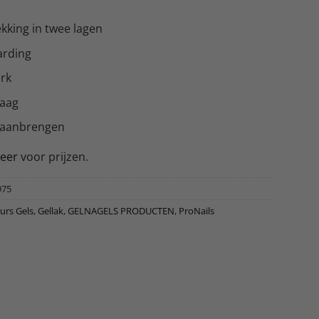
kking in twee lagen
arding
erk
laag
 aanbrengen
reer
voor prijzen.
975
urs Gels
,
Gellak
,
GELNAGELS PRODUCTEN
,
ProNails