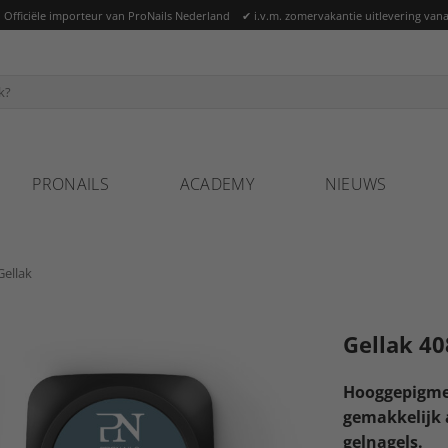
ficiële importeur van ProNails Nederland ✔ i.v.m. zomervakantie uitlevering vana
PRONAILS
ACADEMY
NIEUWS
Gellak
Gellak 40
Hooggepigmen
gemakkelijk 
gelnagels.