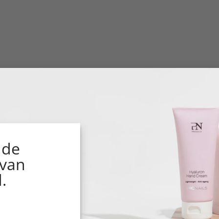
 de
 van
.