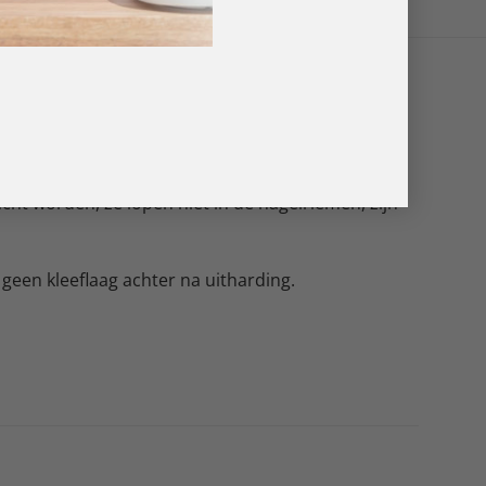
elijk zijn!
gbaar in meer dan 200 trendy kleuren die je
cht worden, ze lopen niet in de nagelriemen, zijn
 geen kleeflaag achter na uitharding.