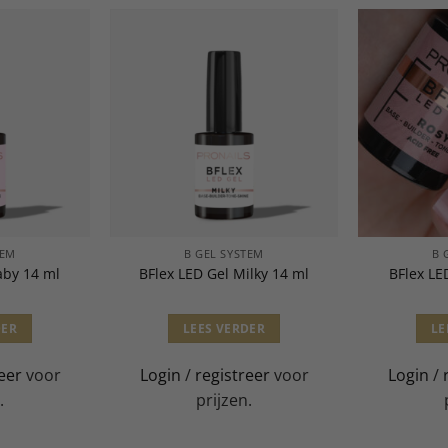
TEM
B GEL SYSTEM
B 
aby 14 ml
BFlex LED Gel Milky 14 ml
BFlex LE
DER
LEES VERDER
LE
eer
voor
Login
/
registreer
voor
Login
/
.
prijzen.