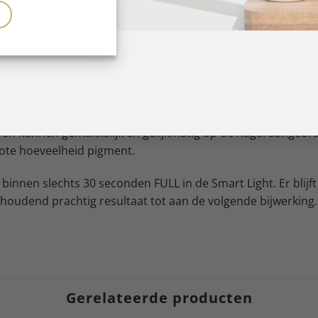
ur! En als het om nagels gaat, moet de kleur gewoon onberisp
erfecte dekking, snel en eenvoudig aanbrengen en is verkrij
ren kunnen gemakkelijk en gelijkmatig op de nagel aangebra
ote hoeveelheid pigment.
 binnen slechts 30 seconden FULL in de Smart Light. Er blijft
oudend prachtig resultaat tot aan de volgende bijwerking.
Gerelateerde producten