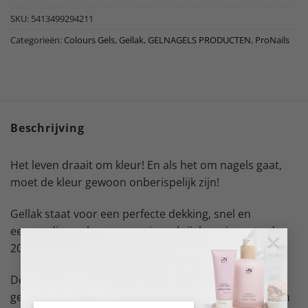
SKU:
5413499294211
Categorieën:
Colours Gels
,
Gellak
,
GELNAGELS PRODUCTEN
,
ProNails
Beschrijving
Het leven draait om kleur! En als het om nagels gaat,
moet de kleur gewoon onberispelijk zijn!
Gellak staat voor een perfecte dekking, snel en
eenvoudig aanbrengen en is verkrijgbaar in meer dan
×
200 trendy kleuren die je gewoon moet hebben.
De ProNails Gellak kleuren kunnen gemakkelijk en
gelijkmatig op de nagel aangebracht worden, ze lopen