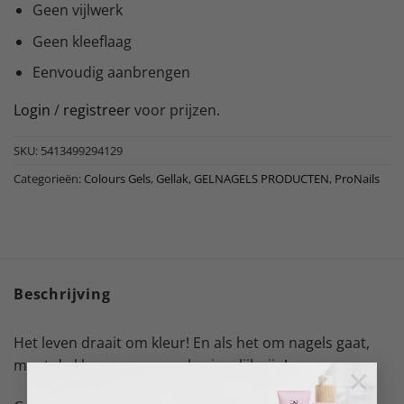
Geen vijlwerk
Geen kleeflaag
Eenvoudig aanbrengen
Login
/
registreer
voor prijzen.
SKU:
5413499294129
Categorieën:
Colours Gels
,
Gellak
,
GELNAGELS PRODUCTEN
,
ProNails
Beschrijving
Het leven draait om kleur! En als het om nagels gaat,
moet de kleur gewoon onberispelijk zijn!
×