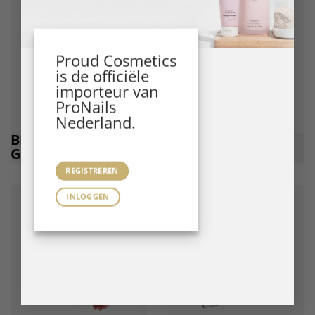
Proud Cosmetics
is de officiële
importeur van
ProNails
Nederland.
BIAB BSYSTEMS
GEL
GELS
POLISH
REGISTREREN
INLOGGEN