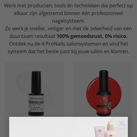
Werk met producten, tools én technieken die perfect op
elkaar zijn afgestemd binnen één professioneel
nagelsysteem.
Zo werk je sneller, veiliger en met de zekerheid van een
duurzaam resultaat
100% gemoedsrust, 0% risico.
Ontdek nu de 4 ProNails salonsystemen en vind het
systeem dat het beste past bij jouw salon en klanten.
×