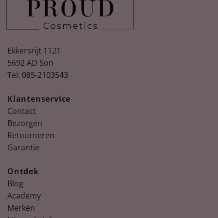
Ekkersrijt 1121
5692 AD Son
Tel:
085-2103543
Spring
Nude, peach & floral nail colours for
Summer
Klantenservice
Ontdek de nieuwste collectie La Vie en bloom!
Contact
Bezorgen
Retourneren
Garantie
Ontdek
Blog
Academy
Merken