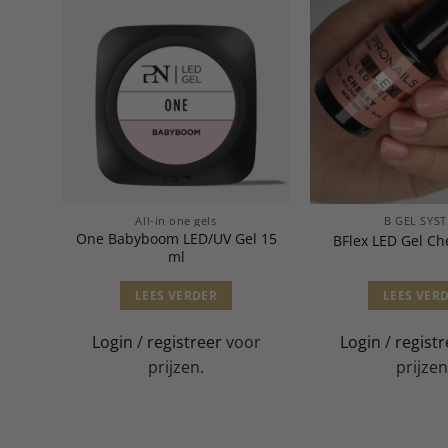
All-in one gels
B GEL SYS
One Babyboom LED/UV Gel 15
 ml
BFlex LED Gel Ch
ml
LEES VERDER
LEES VER
or
Login
/
registreer
voor
Login
/
registr
prijzen.
prijzen