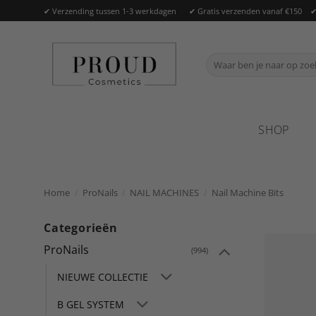
Ga
✔ Verzending tussen 1-3 werkdagen ✔ Gratis verzenden vanaf €150 ✔ O
naar
inhoud
Zoeken
naar:
SHOP
Home
/
ProNails
/
NAIL MACHINES
/
Nail Machine Bits
Categorieën
ProNails
(994)
NIEUWE COLLECTIE
B GEL SYSTEM