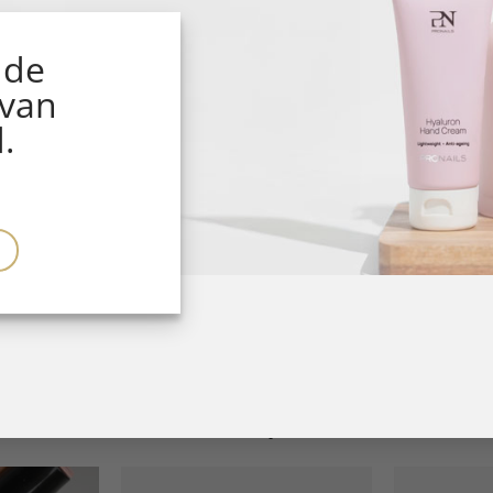
 de
 van
.
Gerelateerde producten