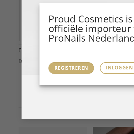
LAMPS
TOOLS
Proud Cosmetics is
officiële importeur
SALON
ProNails Nederland
E-LEARNINGS
Promotions
(4)
Diversen
(1)
INLOGGEN
REGISTREREN