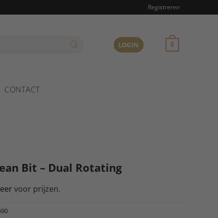
Registreren
LOGIN
0
CONTACT
lean Bit – Dual Rotating
reer
voor prijzen.
590