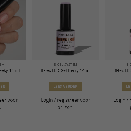
TEM
B GEL SYSTEM
B 
eeky 14 ml
BFlex LED Gel Berry 14 ml
BFlex LE
DER
LEES VERDER
LE
eer
voor
Login
/
registreer
voor
Login
/
.
prijzen.