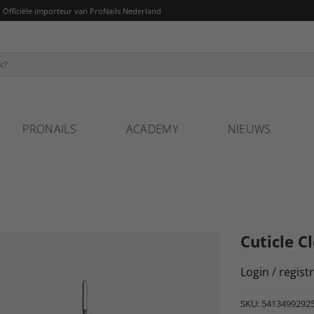
fficiële importeur van ProNails Nederland
PRONAILS
ACADEMY
NIEUWS
Cuticle C
Login
/
regist
SKU:
5413499292