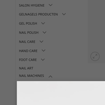
SALON HYGIENE
GELNAGELS PRODUCTEN
GEL POLISH
NAIL POLISH
NAIL CARE
HAND CARE
FOOT CARE
NAIL ART
NAIL MACHINES
Nail Machines
Nail Machine Bits
Accessories