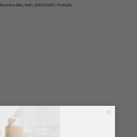
 Machine Bits
,
NAIL MACHINES
,
ProNails
×