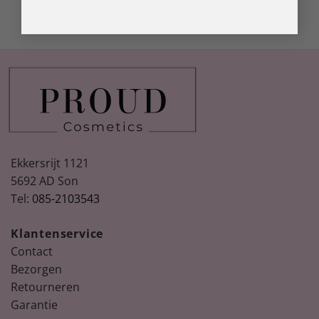
Ekkersrijt 1121
5692 AD Son
Tel:
085-2103543
Klantenservice
Contact
Bezorgen
Retourneren
Garantie