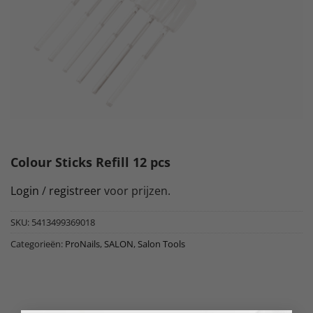
Colour Sticks Refill 12 pcs
Login
/
registreer
voor prijzen.
SKU:
5413499369018
Categorieën:
ProNails
,
SALON
,
Salon Tools