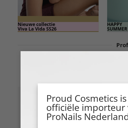
Nieuwe collectie
HAPPY
Viva La Vida SS26
SUMMER 
Pro
Werk met producten, tools én
Zo werk je sneller, vei
Ontdek nu de 4 ProNail
Proud Cosmetics is
officiële importeur
ProNails Nederland