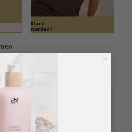
Klant
worden?
emen
×
n professioneel nagelsysteem.
emoedsrust, 0% risico.
 jouw salon en klanten.