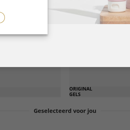
ORIGINAL
GELS
Geselecteerd voor jou