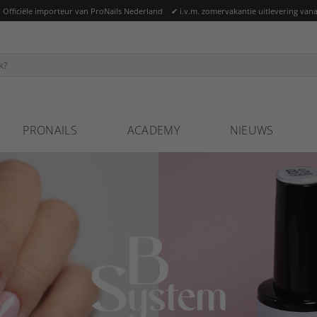
ficiële importeur van ProNails Nederland ✔ i.v.m. zomervakantie uitlevering vana
PRONAILS
ACADEMY
NIEUWS