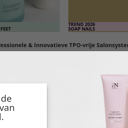
TREND 2026
FEET
SOAP NAILS
fessionele & Innovatieve TPO-vrije Salonsyst
 technieken die perfect op elkaar zijn afgestemd binnen éé
liger en met de zekerheid van een duurzaam resultaat
100% g
s salonsystemen en vind het systeem dat het beste past bij
 de
 van
.