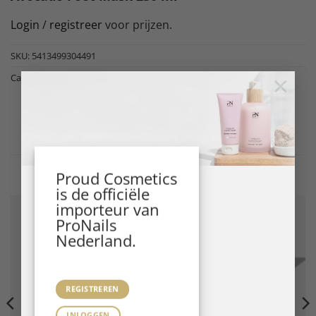
Login
/
registreer
voor prijzen.
SKU:
5413499304491
×
Categorieën:
FOOT CARE
,
ProNails
Gerelateerde producten
Proud Cosmetics
is de officiële
importeur van
ProNails
Nederland.
REGISTREREN
INLOGGEN