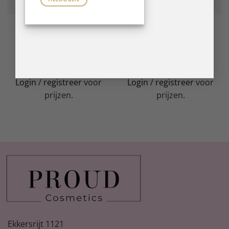
B GEL SYSTEM
B GEL SYSTEM
BFlex LED Gel Dreamy 14
BFlex LED Gel Set III – 6
ml
pcs
LEES VERDER
LEES VERDER
Login
/
registreer
voor
Login
/
registreer
voor
prijzen.
prijzen.
Ekkersrijt 1121