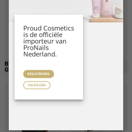
Proud Cosmetics
is de officiële
importeur van
ProNails
Nederland.
BIAB BSYSTEMS
GEL
GELS
POLISH
REGISTREREN
INLOGGEN