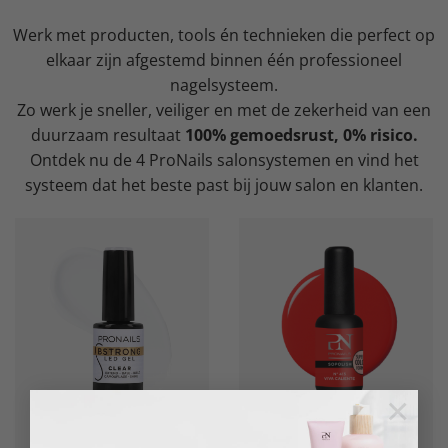
Werk met producten, tools én technieken die perfect op
elkaar zijn afgestemd binnen één professioneel
nagelsysteem.
Zo werk je sneller, veiliger en met de zekerheid van een
duurzaam resultaat
100% gemoedsrust, 0% risico.
Ontdek nu de 4 ProNails salonsystemen en vind het
systeem dat het beste past bij jouw salon en klanten.
×