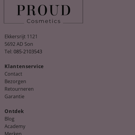
Ekkersrijt 1121
5692 AD Son
Tel:
085-2103543
Spring
Nude, peach & floral nail colours for
Summer
Klantenservice
Ontdek de nieuwste collectie La Vie en bloom!
Contact
Bezorgen
Retourneren
Garantie
Ontdek
Blog
Academy
Merken