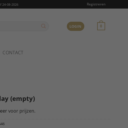
Registreren
f 24-08-2026
LOGIN
0
CONTACT
lay (empty)
reer
voor prijzen.
646