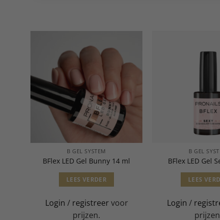
B GEL SYSTEM
B GEL SYS
 ml
BFlex LED Gel Bunny 14 ml
BFlex LED Gel S
LEES VERDER
LEES VER
or
Login
/
registreer
voor
Login
/
registr
prijzen.
prijzen