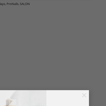
lays
,
ProNails
,
SALON
×