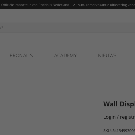
ficiële importeur van ProNails Nederland ✔ i.v.m. zomervakantie uitlevering vana
PRONAILS
ACADEMY
NIEUWS
Wall Disp
Login
/
regist
SKU:
5413499300