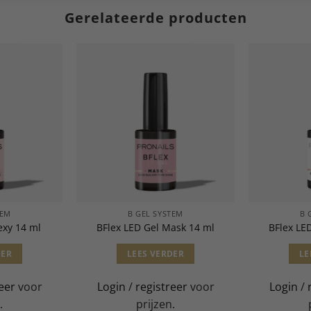
Gerelateerde producten
TEM
B GEL SYSTEM
B 
exy 14 ml
BFlex LED Gel Mask 14 ml
BFlex LE
DER
LEES VERDER
LE
eer
voor
Login
/
registreer
voor
Login
/
.
prijzen.