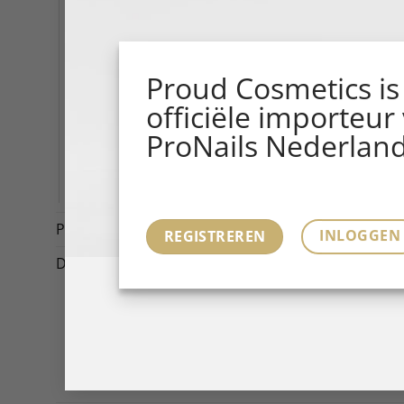
Salon Tools
Salon Marketing Tools
Posters
Proud Cosmetics is
Banners
officiële importeur
Booklets, Leaflets & Magazines
ProNails Nederland
Displays
E-LEARNINGS
Promotions
(4)
INLOGGEN
REGISTREREN
Diversen
(1)