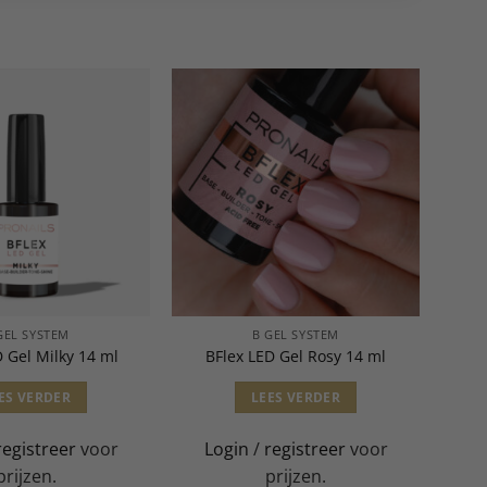
GEL SYSTEM
B GEL SYSTEM
D Gel Milky 14 ml
BFlex LED Gel Rosy 14 ml
ES VERDER
LEES VERDER
registreer
voor
Login
/
registreer
voor
prijzen.
prijzen.