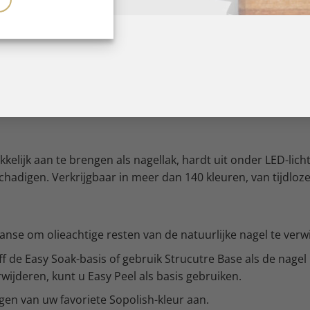
te brengen
icht
 semi-permanente nagelbehandeling zonder schade aan de 
er schade aan de nagels
kelijk aan te brengen als nagellak, hardt uit onder LED-lich
chadigen. Verkrijgbaar in meer dan 140 kleuren, van tijdloze
anse om olieachtige resten van de natuurlijke nagel te verw
f de Easy Soak-basis of gebruik Strucutre Base als de nagel
rwijderen, kunt u Easy Peel als basis gebruiken.
en van uw favoriete Sopolish-kleur aan.