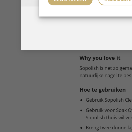
Zeer eenvoudig aan 
Uithardt onder LED-l
Good To Know
Een natuurlijk ogende
nagelbehandeling zond
Why you love it
Sopolish is net zo gemak
natuurlijke nagel te bes
Hoe te gebruiken
Gebruik Sopolish Cle
Gebruik voor Soak Of
Sopolish thuis wil ve
Breng twee dunne lag