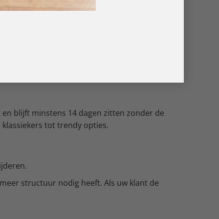
nagelsEen natuurlijk ogende semi-permanente
t en blijft minstens 14 dagen zitten zonder de
 klassiekers tot trendy opties.
ijderen.
 meer structuur nodig heeft. Als uw klant de