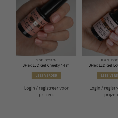
B GEL SYSTEM
B GEL SYS
 ml
BFlex LED Gel Cheeky 14 ml
BFlex LED Gel Lo
LEES VERDER
LEES VER
or
Login
/
registreer
voor
Login
/
registr
prijzen.
prijzen