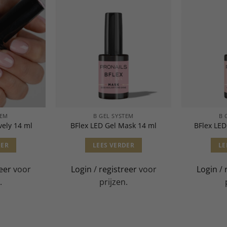
TEM
B GEL SYSTEM
B 
vely 14 ml
BFlex LED Gel Mask 14 ml
BFlex LED
DER
LEES VERDER
LE
eer
voor
Login
/
registreer
voor
Login
/
.
prijzen.