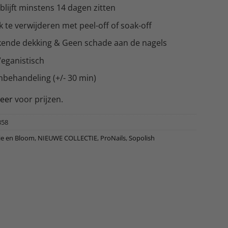
blijft minstens 14 dagen zitten
 te verwijderen met peel-off of soak-off
ende dekking & Geen schade aan de nagels
Veganistisch
nbehandeling (+/- 30 min)
reer
voor prijzen.
358
ie en Bloom
,
NIEUWE COLLECTIE
,
ProNails
,
Sopolish