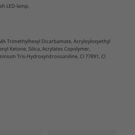
ish LED-lamp.
EMA Trimethylhexyl Dicarbamate, Acryloyloxyethyl
yl Ketone, Silica, Acrylates Copolymer,
inium Tris-Hydroxynitrosoaniline, CI 77891, CI