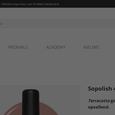
fficiële importeur van ProNails Nederland
PRONAILS
ACADEMY
NIEUWS
Sopolish 
Terracotta
go
opvallend.