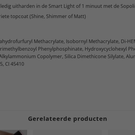
ledig uitharden in de Smart Light of 1 minuut met de Sopol
iete topcoat (Shine, Shimmer of Matt)
rahydrofurfuryl Methacrylate, Isobornyl Methacrylate, Di-H
Trimethylbenzoyl Phenylphosphinate, Hydroxycyclohexyl Phen
Alkylammonium Copolymer, Silica Dimethicone Silylate, Alum
5, CI 45410
Gerelateerde producten