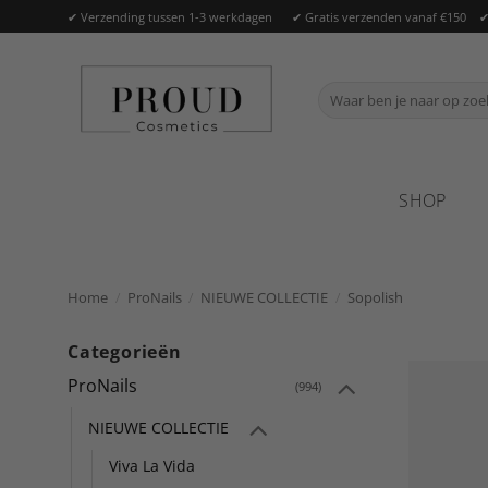
Ga
✔ Verzending tussen 1-3 werkdagen ✔ Gratis verzenden vanaf €150 ✔ O
naar
inhoud
Zoeken
naar:
SHOP
Home
/
ProNails
/
NIEUWE COLLECTIE
/
Sopolish
Categorieën
ProNails
(994)
NIEUWE COLLECTIE
Viva La Vida