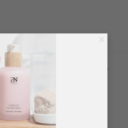
×
te nagels gedurende minimaal 14-21 dagen. Het
kan gemakkelijk worden verwijderd dankzij de Soak-
ren, geen vijlen, maar met het grootste respect