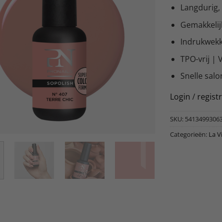
Langdurig, 
Gemakkelijk
Indrukwekk
TPO-vrij | 
Snelle salo
Login
/
regist
SKU:
5413499306
Categorieën:
La V