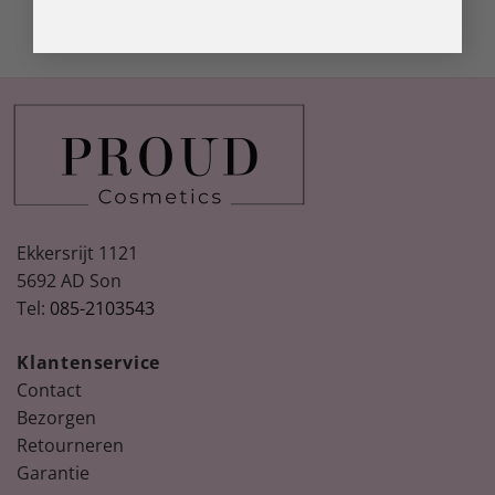
Ekkersrijt 1121
5692 AD Son
Tel:
085-2103543
Klantenservice
Contact
Bezorgen
Retourneren
Garantie