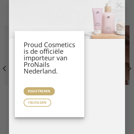
×
Gerelateerde producten
Proud Cosmetics
is de officiële
importeur van
ProNails
Nederland.
B GEL SYSTEM
B GEL SYSTEM
REGISTREREN
BFlex LED Gel Milky 14 ml
BFlex LED Gel Misty 14 ml
INLOGGEN
LEES VERDER
LEES VERDER
Login
/
registreer
voor
Login
/
registreer
voor
prijzen.
prijzen.