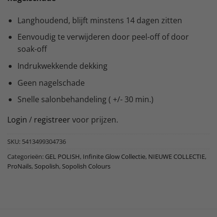
Langhoudend, blijft minstens 14 dagen zitten
Eenvoudig te verwijderen door peel-off of door
soak-off
Indrukwekkende dekking
Geen nagelschade
Snelle salonbehandeling ( +/- 30 min.)
Login
/
registreer
voor prijzen.
SKU:
5413499304736
Categorieën:
GEL POLISH
,
Infinite Glow Collectie
,
NIEUWE COLLECTIE
,
ProNails
,
Sopolish
,
Sopolish Colours