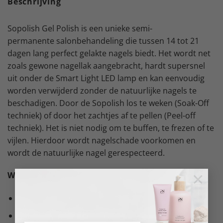
Beschrijving
Sopolish Gel Polish is een unieke semi-
permanente salonbehandeling die tussen 14 tot 21
dagen lang perfect gelakte nagels biedt. Het wordt net
zoals gewone nagellak aangebracht, hardt supersnel
uit onder de Smart Light LED lamp en kan eenvoudig
worden verwijderd zonder de natuurlijke nagels te
beschadigen. Door de Sopolish los te weken (Soak-Off
techniek) of door het zachtjes af te pellen (Peel-off
techniek). Het is niet nodig om te buffen, te frezen of te
vijlen. Hierdoor wordt nagelschade voorkomen en
wordt de natuurlijke nagel gerespecteerd.
×
Wat is het?
Semi-permanente gel polish
Uiterst eenvoudig aan te brengen