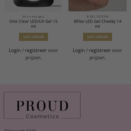
All-in one gels
B GEL SYSTEM
One Clear LED/UV Gel 15
BFlex LED Gel Cheeky 14
ml
ml
LEES VERDER
LEES VERDER
Login
/
registreer
voor
Login
/
registreer
voor
prijzen.
prijzen.