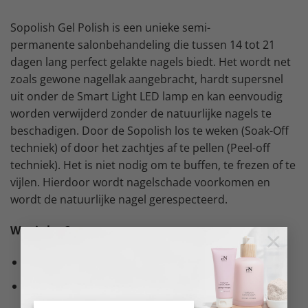
Sopolish Gel Polish is een unieke semi-
permanente salonbehandeling die tussen 14 tot 21
dagen lang perfect gelakte nagels biedt. Het wordt net
zoals gewone nagellak aangebracht, hardt supersnel
uit onder de Smart Light LED lamp en kan eenvoudig
worden verwijderd zonder de natuurlijke nagels te
beschadigen. Door de Sopolish los te weken (Soak-Off
techniek) of door het zachtjes af te pellen (Peel-off
techniek). Het is niet nodig om te buffen, te frezen of te
vijlen. Hierdoor wordt nagelschade voorkomen en
wordt de natuurlijke nagel gerespecteerd.
Wat is het?
×
Semi-permanente gel polish
Uiterst eenvoudig aan te brengen