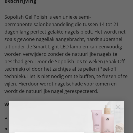
Beschrijving
Sopolish Gel Polish is een unieke semi-
permanente salonbehandeling die tussen 14 tot 21
dagen lang perfect gelakte nagels biedt. Het wordt net
zoals gewone nagellak aangebracht, hardt supersnel
uit onder de Smart Light LED lamp en kan eenvoudig
worden verwijderd zonder de natuurlijke nagels te
beschadigen. Door de Sopolish los te weken (Soak-Off
techniek) of door het zachtjes af te pellen (Peel-off
techniek). Het is niet nodig om te buffen, te frezen of te
vijlen. Hierdoor wordt nagelschade voorkomen en
wordt de natuurlijke nagel gerespecteerd.
×
Wat is het?
Semi-permanente gel polish
Uiterst eenvoudig aan te brengen