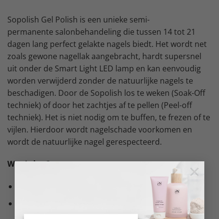
Sopolish Gel Polish is een unieke semi-
permanente salonbehandeling die tussen 14 tot 21
dagen lang perfect gelakte nagels biedt. Het wordt net
zoals gewone nagellak aangebracht, hardt supersnel
uit onder de Smart Light LED lamp en kan eenvoudig
worden verwijderd zonder de natuurlijke nagels te
beschadigen. Door de Sopolish los te weken (Soak-Off
techniek) of door het zachtjes af te pellen (Peel-off
techniek). Het is niet nodig om te buffen, te frezen of te
vijlen. Hierdoor wordt nagelschade voorkomen en
wordt de natuurlijke nagel gerespecteerd.
Wat is het?
×
Semi-permanente gel polish
Uiterst eenvoudig aan te brengen