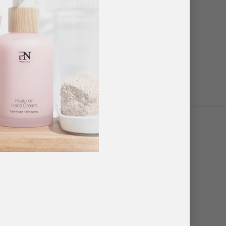
ste design te creëren. Hard vervolgens uit.
 ontwerpen eenvoudig tekenen. Geen kleeflaag.