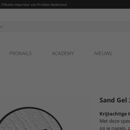
fficiële importeur van ProNails Nederland
PRONAILS
ACADEMY
NIEUWS
Sand Gel 
Krijtachtige 
Met deze speci
op je nagels,