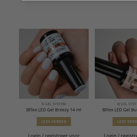
B GEL SYSTEM
B GEL SYS
ml
BFlex LED Gel Breezy 14 ml
BFlex LED Gel B
LEES VERDER
LEES VER
or
Login
/
registreer
voor
Login
/
registr