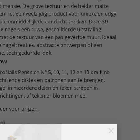
dimensie. De grove textuur en de helder matte
ken het een veelzijdig product voor unieke en edgy
die onmiddellijk de aandacht trekken. Deze 3D
 de nagels een ruwe, geschilderde uitstraling,
 met de textuur van een pas geverfde muur. Ideaal
ke nagelcreaties, abstracte ontwerpen of een
he, toch gedurfde look.
now
roNails Penselen N° 5, 10, 11, 12 en 13 om fijne
rschillende diktes en patronen aan te brengen.
gel in meerdere delen en teken strepen in
 richtingen, of teken er bloemen mee.
reer
voor prijzen.
309
×
L ART
,
ProNails