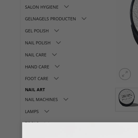
SALON HYGIENE
GELNAGELS PRODUCTEN
GEL POLISH
NAIL POLISH
NAIL CARE
HAND CARE
FOOT CARE
NAIL ART
NAIL MACHINES
LAMPS
TOOLS
SALON