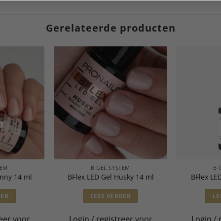
Gerelateerde producten
TEM
B GEL SYSTEM
B 
unny 14 ml
BFlex LED Gel Husky 14 ml
BFlex LE
DER
LEES VERDER
LE
eer
voor
Login
/
registreer
voor
Login
/