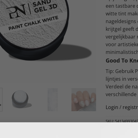
een tastbare 
witte tint ma
nageldesigns 
krijtgel geeft
vergelijkbaar
voor artistie
minimalistisc
Good To K
Tip: Gebruik P
lijntjes in ve
Verdeel de na
verschillende
Login
/
regist
SKU:
5413499304
Categorieën:
NAI