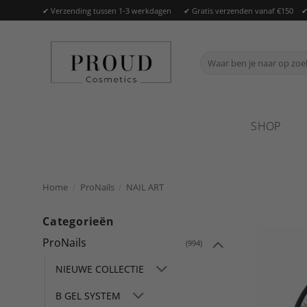
Ga
✔ Verzending tussen 1-3 werkdagen ✔ Gratis verzenden vanaf €150 ✔ O
naar
inhoud
Zoeken
naar:
SHOP
Home
/
ProNails
/
NAIL ART
Categorieën
ProNails
(994)
NIEUWE COLLECTIE
B GEL SYSTEM