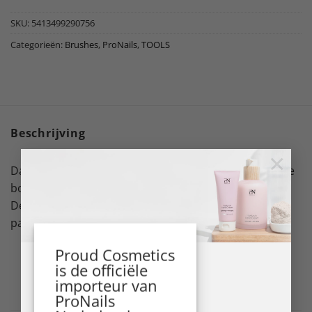
SKU:
5413499290756
Categorieën:
Brushes
,
ProNails
,
TOOLS
Beschrijving
×
Dankzij de unieke piramidevorm van de nr. 4 kun je de
bouwgel nauwkeurig, eenvoudig en snel aanbrengen.
De puntige vorm van dit penseel komt ook goed van
pas bij nagelkunst.
Proud Cosmetics
is de officiële
importeur van
ProNails