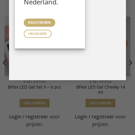
Nederland.
Gerelateerde producten
REGISTREREN
INLOGGEN
B GEL SYSTEM
B GEL SYSTEM
BFlex LED Gel Cheeky 14
BFlex LED Gel Set II – 6 pcs
ml
LEES VERDER
LEES VERDER
Login
/
registreer
voor
Login
/
registreer
voor
prijzen.
prijzen.