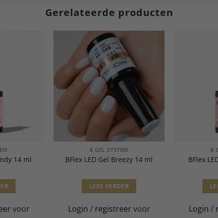
Gerelateerde producten
TEM
B GEL SYSTEM
B 
andy 14 ml
BFlex LED Gel Breezy 14 ml
BFlex LE
DER
LEES VERDER
LE
eer
voor
Login
/
registreer
voor
Login
/