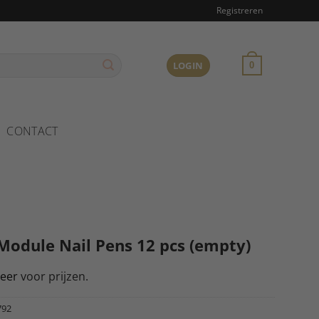
Registreren
LOGIN
0
CONTACT
Module Nail Pens 12 pcs (empty)
reer
voor prijzen.
792