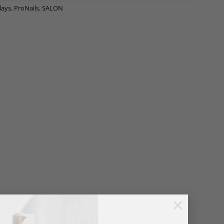
lays
,
ProNails
,
SALON
×