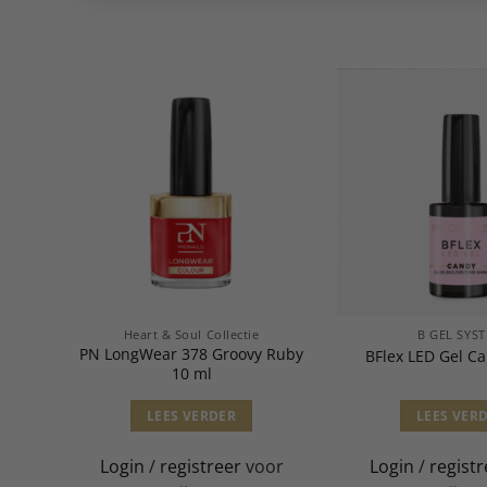
Heart & Soul Collectie
B GEL SYS
PN LongWear 378 Groovy Ruby
 ml
BFlex LED Gel C
10 ml
LEES VERDER
LEES VER
or
Login
/
registreer
voor
Login
/
registr