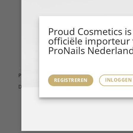
Salon Tools
Salon Marketing Tools
Posters
Proud Cosmetics is
Banners
officiële importeur
Booklets, Leaflets & Magazines
ProNails Nederland
Displays
E-LEARNINGS
Promotions
(4)
INLOGGEN
REGISTREREN
Diversen
(1)