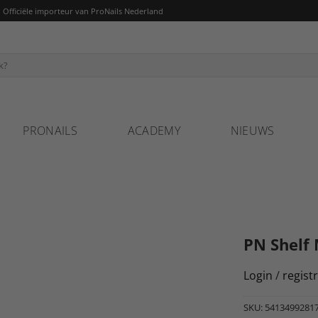
fficiële importeur van ProNails Nederland
PRONAILS
ACADEMY
NIEUWS
PN Shelf 
Login
/
regist
SKU:
5413499281