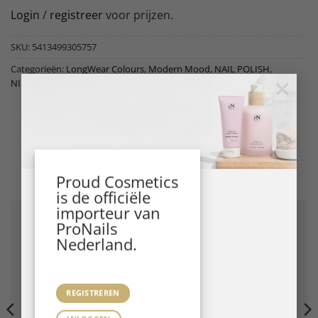
Login
/
registreer
voor prijzen.
SKU:
5413499305757
Categorieën:
LongWear Colours
,
Modern Mood
,
NAIL POLISH
,
×
NIEUWE COLLECTIE
,
ProNails
Gerelateerde producten
Proud Cosmetics
is de officiële
importeur van
ProNails
Nederland.
REGISTREREN