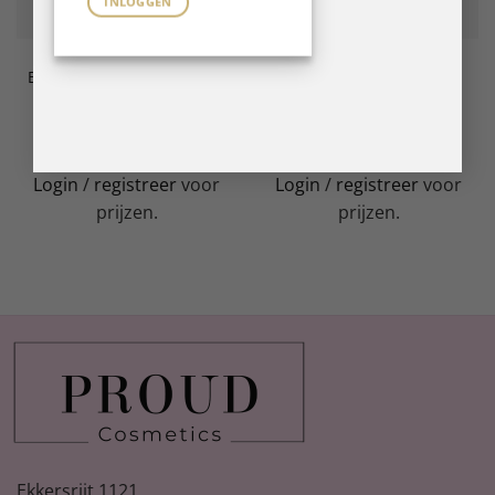
INLOGGEN
B GEL SYSTEM
B GEL SYSTEM
BFlex LED Gel Cookie 14 ml
BFlex LED Gel Mask 14 ml
LEES VERDER
LEES VERDER
Login
/
registreer
voor
Login
/
registreer
voor
prijzen.
prijzen.
Ekkersrijt 1121