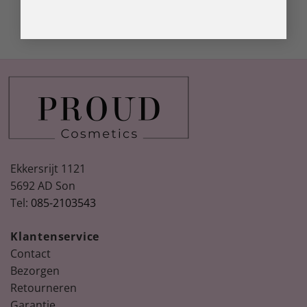
Ekkersrijt 1121
5692 AD Son
Tel:
085-2103543
Klantenservice
Contact
Bezorgen
Retourneren
Garantie