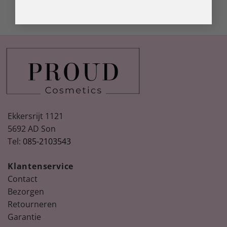
Ekkersrijt 1121
5692 AD Son
Tel:
085-2103543
Klantenservice
Contact
Bezorgen
Retourneren
Garantie