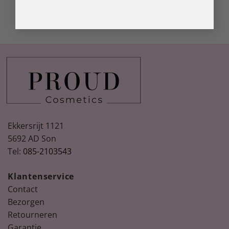
Ekkersrijt 1121
5692 AD Son
Tel:
085-2103543
Klantenservice
Contact
Bezorgen
Retourneren
Garantie