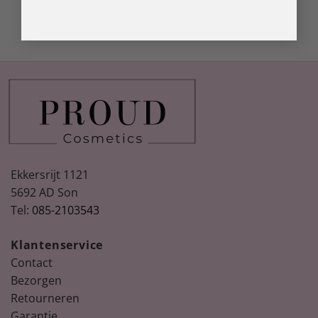
Ekkersrijt 1121
5692 AD Son
Tel:
085-2103543
Klantenservice
Contact
Bezorgen
Retourneren
Garantie