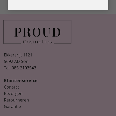
Ekkersrijt 1121
5692 AD Son
Tel:
085-2103543
Klantenservice
Contact
Bezorgen
Retourneren
Garantie