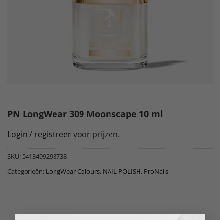
PN LongWear 309 Moonscape 10 ml
Login
/
registreer
voor prijzen.
SKU:
5413499298738
Categorieën:
LongWear Colours
,
NAIL POLISH
,
ProNails